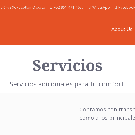
nta Cruz Xoxocotlan Oaxaca
+52 951 471 4657
WhatsApp
Faceboo
About Us
Servicios
Servicios adicionales para tu comfort.
Contamos con transpo
como a los principale