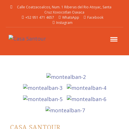
Calle Coatzacoalcos, Num. 1 Riberas del Rio Atoyac, Santa
Cruz Xoxocotlan Oaxaca
+52 951 471 4657
WhatsApp
Facebook
Instagram
CASA SANTOUR